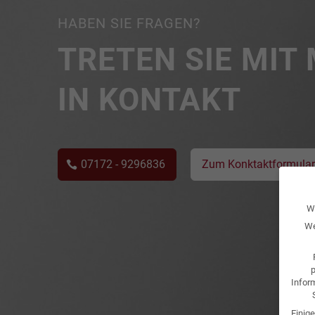
HABEN SIE FRAGEN?
TRETEN SIE MIT 
IN KONTAKT
07172 - 9296836
Zum Konktaktformular
Wi
We
p
Infor
Einig