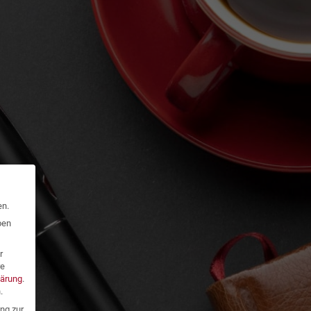
en.
ben
r
re
lärung
.
.
ng zur